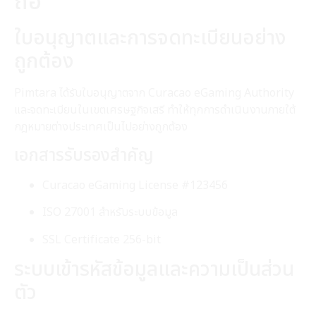
ถือ
ใบอนุญาตและการจดทะเบียนอย่าง
ถูกต้อง
Pimtara ได้รับใบอนุญาตจาก Curacao eGaming Authority
และจดทะเบียนในเขตเศรษฐกิจเสรี ทำให้ทุกการดำเนินงานภายใต้
กฎหมายต่างประเทศเป็นไปอย่างถูกต้อง
เอกสารรับรองสำคัญ
Curacao eGaming License #123456
ISO 27001 สำหรับระบบข้อมูล
SSL Certificate 256-bit
ระบบเข้ารหัสข้อมูลและความเป็นส่วน
ตัว