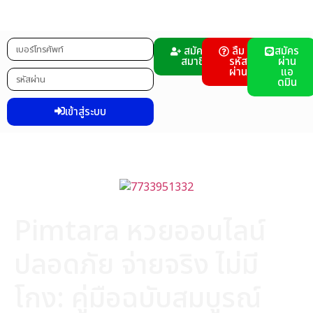
อัตราจ่าย
|
กฏกติกา
สมัคร
ลืม
สมัคร
สมาชิก
รหัส
ผ่าน
ผ่าน
แอ
ดมิน
เข้าสู่ระบบ
Pimtara หวยออนไลน์ ปลอดภัย จ่ายจริง
ไม่มีโกง
Pimtara หวยออนไลน์
ปลอดภัย จ่ายจริง ไม่มี
โกง: คู่มือฉบับสมบูรณ์