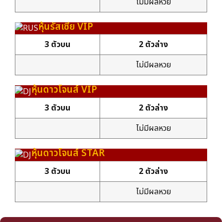
ไม่มีผลหวย
หุ้นรัสเซีย VIP
3 ตัวบน
2 ตัวล่าง
ไม่มีผลหวย
หุ้นดาวโจนส์ VIP
3 ตัวบน
2 ตัวล่าง
ไม่มีผลหวย
หุ้นดาวโจนส์ STAR
3 ตัวบน
2 ตัวล่าง
ไม่มีผลหวย