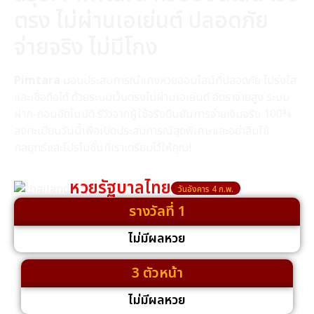
ตรง ไม่ผ่านเอเย่นต์ ปลอดภัย
จ่ายจริง ไม่มีโกง
Pimtara
มอบประสบการณ์แทงหวยออนไลน์ที่ปลอดภัย โปร่งใส
และเชื่อถือได้ ด้วยระบบเว็บตรงไม่ผ่านเอเย่นต์ อัตราจ่ายสูง ระบบ
ฝาก-ถอนอัตโนมัติ รีวิวจากผู้ใช้จริงยืนยันการจ่ายเงินจริง 100%
ลงทะเบียนวันนี้เพื่อเปิดประสบการณ์สุดพิเศษและอย่าลืมใช้
กลยุทธ์และโปรโมชั่นที่เราเตรียมไว้ให้คุณ!
หวยรัฐบาลไทย
วันอังคาร 4 ก.พ.
รางวัลที่ 1
ไม่มีผลหวย
3 ตัวหน้า
ไม่มีผลหวย