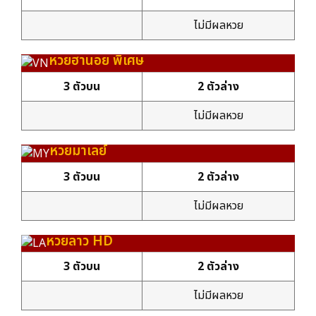
ไม่มีผลหวย
หวยฮานอย พิเศษ
3 ตัวบน
2 ตัวล่าง
ไม่มีผลหวย
หวยมาเลย์
3 ตัวบน
2 ตัวล่าง
ไม่มีผลหวย
หวยลาว HD
3 ตัวบน
2 ตัวล่าง
ไม่มีผลหวย