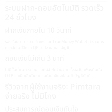
ระบบฝาก-ถอนอัตโนมัติ รวดเร็ว
24 ชั่วโมง
ฝากเงินภายใน 10 วินาที
รองรับธนาคารไทย 6 แห่งและ TrueMoney Wallet ทำรายการ
ฝากอัตโนมัติผ่าน QR code และเลขบัญชี
ถอนเงินไม่เกิน 3 นาที
ไม่มีขั้นต่ำในการถอน และไม่จำกัดจำนวนครั้งต่อวัน เพียงยืนยัน
OTP และยืนยันตัวตนครบถ้วน เงินจะโอนเข้าบัญชีทันที
รีวิวจากผู้ใช้งานจริง: Pimtara
จ่ายจริง ไม่มีโกง
ประสบการณ์ถอนเงินทันใจ