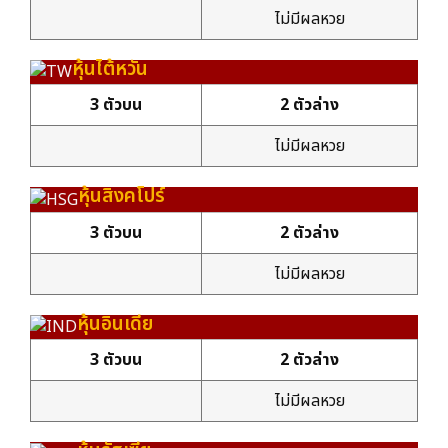
ไม่มีผลหวย
หุ้นไต้หวัน
3 ตัวบน
2 ตัวล่าง
ไม่มีผลหวย
หุ้นสิงคโปร์
3 ตัวบน
2 ตัวล่าง
ไม่มีผลหวย
หุ้นอินเดีย
3 ตัวบน
2 ตัวล่าง
ไม่มีผลหวย