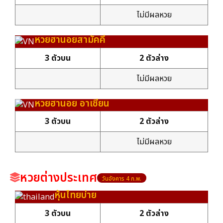
ไม่มีผลหวย
หวยฮานอยสามัคคี
3 ตัวบน
2 ตัวล่าง
ไม่มีผลหวย
หวยฮานอย อาเซียน
3 ตัวบน
2 ตัวล่าง
ไม่มีผลหวย
หวยต่างประเทศ
วันอังคาร 4 ก.พ.
หุ้นไทยบ่าย
3 ตัวบน
2 ตัวล่าง