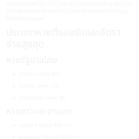
เราใช้เทคโนโลยี SSL/TLS 256-bit ในการเข้ารหัสข้อมูลผู้ใช้ รวม
ถึงมีนโยบายความเป็นส่วนตัวที่เข้มงวด ป้องกันการเข้าถึงข้อมูล
โดยไม่ได้รับอนุญาต
ประเภทหวยที่รองรับและอัตรา
จ่ายสูงสุด
หวยรัฐบาลไทย
3 ตัวตรง: บาทละ 900
3 ตัวโต๊ด: บาทละ 150
2 ตัวบน/ล่าง: บาทละ 90
หวยลาวและฮานอย
หวยลาว 3 ตัวตรง: 850 บาท
หวยฮานอย 3 ตัวตรง: 850 บาท