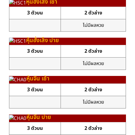
หุ้นฮั่งเส็ง เช้า
3 ตัวบน
2 ตัวล่าง
ไม่มีผลหวย
หุ้นฮั่งเส็ง บ่าย
3 ตัวบน
2 ตัวล่าง
ไม่มีผลหวย
หุ้นจีน เช้า
3 ตัวบน
2 ตัวล่าง
ไม่มีผลหวย
หุ้นจีน บ่าย
3 ตัวบน
2 ตัวล่าง